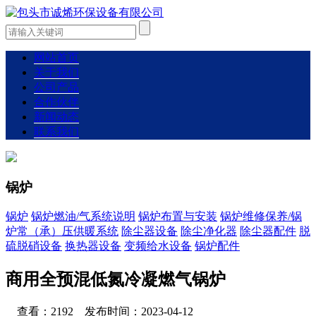
网站首页
关于我们
公司产品
合作伙伴
新闻动态
联系我们
锅炉
锅炉
锅炉燃油/气系统说明
锅炉布置与安装
锅炉维修保养/锅
炉常（承）压供暖系统
除尘器设备
除尘净化器
除尘器配件
脱
硫脱硝设备
换热器设备
变频给水设备
锅炉配件
商用全预混低氮冷凝燃气锅炉
查看：2192 发布时间：2023-04-12