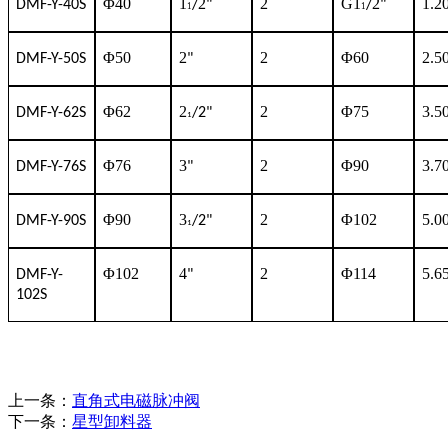
Φ40
1
2
2
G1
2
1.2
DMF-Y-40S
/
"
/
"
1
1
Φ50
2
2
Φ60
2.5
DMF-Y-50S
"
Φ62
2
2
Φ75
3.5
DMF-Y-62S
/2"
1
Φ76
3
2
Φ90
3.7
DMF-Y-76S
"
Φ90
3
2
Φ102
5.0
DMF-Y-90S
/2"
1
Φ102
4
2
Φ114
5.6
DMF-Y-
"
102S
上一条：
直角式电磁脉冲阀
下一条：
星型卸料器