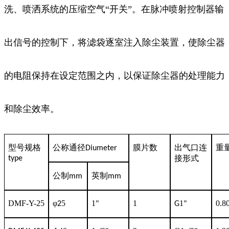
洗、喷洒系统的压缩空气“开关”。在脉冲喷射控制器输
出信号的控制下，将滤袋逐室注入除尘装置，使除尘器
的电阻保持在设定范围之内，以保证除尘器的处理能力
和除尘效率。
型号规格
公称通径
Diumeter
膜片数
出气口连
重
type
接形式
公制
英制
mm
mm
DMF-Y-25
φ
5
1
1
1
0.8
2
"
G
"