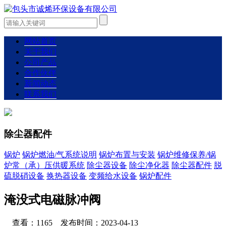
网站首页
关于我们
公司产品
合作伙伴
新闻动态
联系我们
除尘器配件
锅炉
锅炉燃油/气系统说明
锅炉布置与安装
锅炉维修保养/锅
炉常（承）压供暖系统
除尘器设备
除尘净化器
除尘器配件
脱
硫脱硝设备
换热器设备
变频给水设备
锅炉配件
淹没式电磁脉冲阀
查看：1165 发布时间：2023-04-13