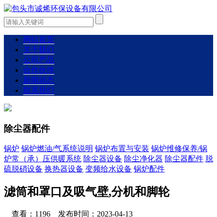
网站首页
关于我们
公司产品
合作伙伴
新闻动态
联系我们
除尘器配件
锅炉
锅炉燃油/气系统说明
锅炉布置与安装
锅炉维修保养/锅
炉常（承）压供暖系统
除尘器设备
除尘净化器
除尘器配件
脱
硫脱硝设备
换热器设备
变频给水设备
锅炉配件
滤筒和罩口及吸气壁,分机和脚轮
查看：1196 发布时间：2023-04-13